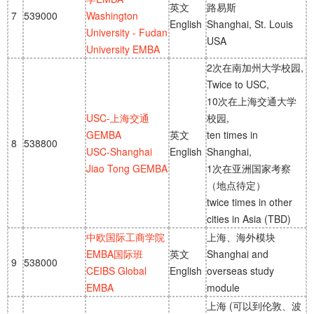
英文
路易斯
7
539000
Washington
English
Shanghai, St. Louis
University - Fudan
USA
University EMBA
2次在南加州大学校园,
Twice to USC,
10次在上海交通大学
USC-上海交通
校园,
GEMBA
英文
ten times in
8
538800
USC-Shanghai
English
Shanghai,
Jiao Tong GEMBA
1次在亚洲国家考察
（地点待定）
twice times in other
cities in Asia (TBD)
中欧国际工商学院
上海、海外模块
EMBA国际班
英文
Shanghai and
9
538000
CEIBS Global
English
overseas study
EMBA
module
上海 (可以到伦敦、波