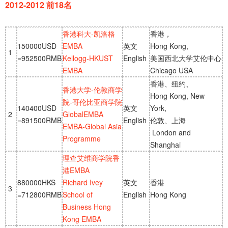
2012-2012 前18名
香港科大-凯洛格
香港，
150000USD
EMBA
英文
Hong Kong,
1
=952500RMB
Kellogg-HKUST
English
美国西北大学艾伦中心
EMBA
Chicago USA
香港、纽约、
香港大学-伦敦商学
Hong Kong, New
院-哥伦比亚商学院
140400USD
英文
York,
2
GlobalEMBA
=891500RMB
English
伦敦、上海
EMBA-Global Asia
London and
Programme
Shanghai
理查艾维商学院香
港EMBA
880000HKS
Richard Ivey
英文
香港
3
=712800RMB
School of
English
Hong Kong
Business Hong
Kong EMBA