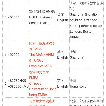
士顿、迪拜等教学点游
学)
霍特商学院EMBA
英文
Shanghai (Rotation
10
457000
HULT Business
English
could be arranged
School EMBA
among other cities as
London, Boston,
Dubai)
同济 - 曼海姆双学
位EMBA
英文
上海
11
420000
The MANNHEIM
English
Shanghai
& TONGJI
Executive MBA
香港中文大学
EMBA
483760HKS
英文
香港
12
Chinese
=390000RMB
English
Hong Kong
University of Hong
Kong EMBA
马里兰大学史密斯
北京、部分课程在美国