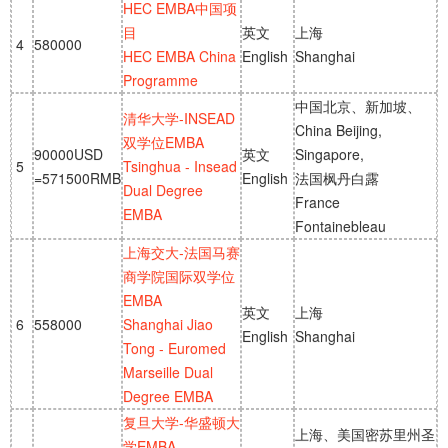
HEC EMBA中国项
目
英文
上海
4
580000
HEC EMBA China
English
Shanghai
Programme
中国北京、新加坡、
清华大学-INSEAD
China Beijing,
双学位EMBA
90000USD
英文
Singapore,
5
Tsinghua - Insead
=571500RMB
English
法国枫丹白露
Dual Degree
France
EMBA
Fontainebleau
上海交大-法国马赛
商学院国际双学位
EMBA
英文
上海
6
558000
Shanghai Jiao
English
Shanghai
Tong - Euromed
Marseille Dual
Degree EMBA
复旦大学-华盛顿大
上海、美国密苏里州圣
学EMBA