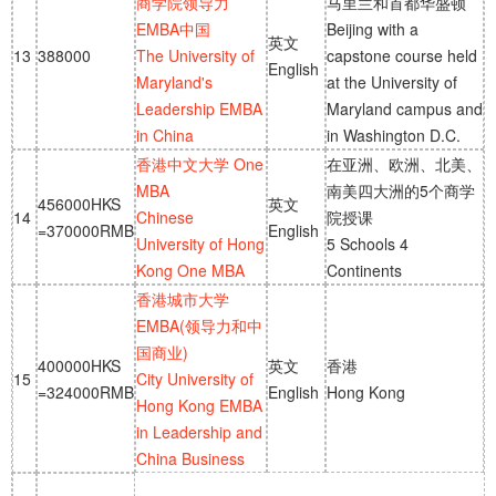
商学院领导力
马里兰和首都华盛顿
EMBA中国
Beijing with a
英文
13
388000
The University of
capstone course held
English
Maryland's
at the University of
Leadership EMBA
Maryland campus and
in China
in Washington D.C.
香港中文大学 One
在亚洲、欧洲、北美、
MBA
南美四大洲的5个商学
456000HKS
英文
14
Chinese
院授课
=370000RMB
English
University of Hong
5 Schools 4
Kong One MBA
Continents
香港城市大学
EMBA(领导力和中
国商业)
400000HKS
英文
香港
15
City University of
=324000RMB
English
Hong Kong
Hong Kong EMBA
in Leadership and
China Business